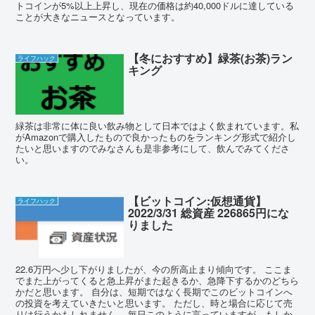
トコインが5%以上上昇し、現在の価格は約40,000ドルに達している
ことが大きなニュースとなっています。
【冬におすすめ】緑茶(お茶)ラン
ライフハック
キング
緑茶は非常に体に良い飲み物として日本ではよく飲まれています。私
がAmazonで購入したもので良かったものをランキング形式で紹介し
たいと思いますのでみなさんも是非参考にして、飲んでみてくださ
い。
【ビットコイン:仮想通貨】
ライフハック
2022/3/31 総資産 226865円にな
りました
22.6万円へ少し下がりましたが、今の所高止まり傾向です。 ここま
でまた上がってくると急上昇がまた起きるか、急降下するかのどちら
かだと思います。 自分は、短期ではなく長期でこのビットコインへ
の投資を考えていきたいと思います。 ただし、時と場合に応じて売
りは行うかもしれません。 毎日このように言っていますが、もしか