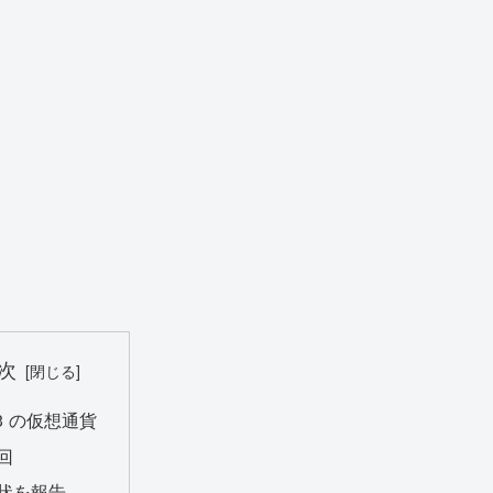
次
/3 の仮想通貨
回
状を報告