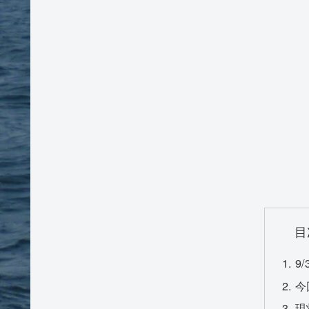
目
9
今
現