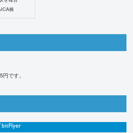
AICA株
75円です。