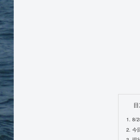
目
8/
今
現