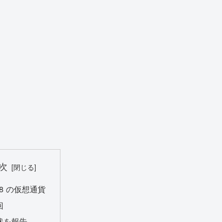
次
28 の仮想通貨
回
状を報告