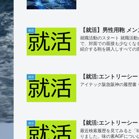
【就活】男性用鞄 メ
就活
就職活動のスタート 就職活
で、対面での面接も少なくな
紹介する鞄を購入しすべての面
【就活:エントリーシー
就活
アイテック阪急阪神の履歴書
【就活:エントリーシ
就活
最近検索履歴を見てみると「
りました。味の素AGFにつ